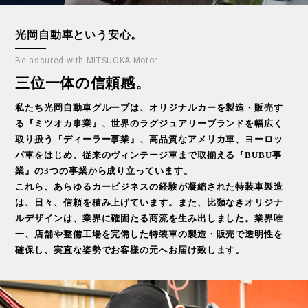
光岡自動車という安心。
Be assured with MITSUOKA Motor
三位一体の信頼感。
私たち光岡自動車グループは、オリジナルカーを製造・販売す
る『ミツオカ事業』、世界のラグジュアリーブランドを幅広く
取り扱う『ディーラー事業』、高品質なアメリカ車、ヨーロッ
パ車をはじめ、従来のヴィンテージ車まで取揃える『BUBU事
業』の3つの事業から成り立っています。
これら、あらゆるカービジネスの経験が凝縮された特装車製造
は、日々、信頼を積み上げています。また、比類なきオリジナ
ルデザインは、業界に確固たる商流を生み出しました。業界唯
一、店舗や整備工場を完備した特装車の製造・販売で透明性を
確保し、実直な姿勢でお客様の元へお届け致します。